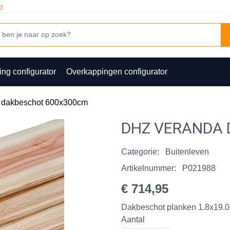
er
ing configurator
Overkappingen configurator
 dakbeschot 600x300cm
DHZ VERANDA
Categorie:
Buitenleven
Artikelnummer:
P021988
€ 714,95
Dakbeschot planken 1.8x19.0
Aantal