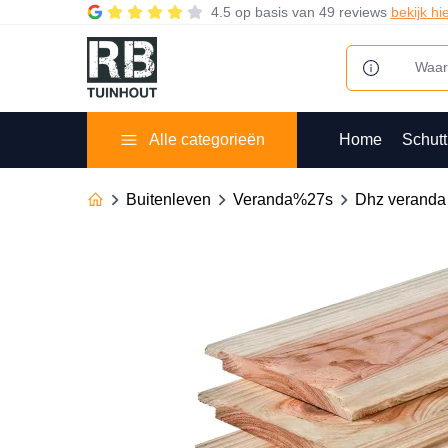
4.5
op basis van
49 reviews
bekijk hi
Alle categorieën
Home
Schutt
Buitenleven
Veranda%27s
Dhz veranda