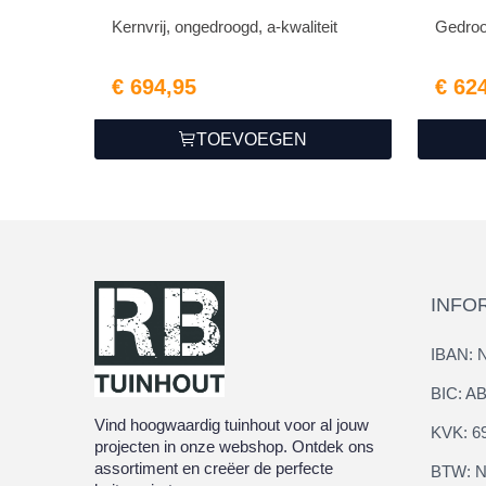
Kernvrij, ongedroogd, a-kwaliteit
Gedroog
€ 694,95
€ 62
TOEVOEGEN
INFO
IBAN: 
BIC: 
Vind hoogwaardig tuinhout voor al jouw
KVK: 6
projecten in onze webshop. Ontdek ons
assortiment en creëer de perfecte
BTW: N