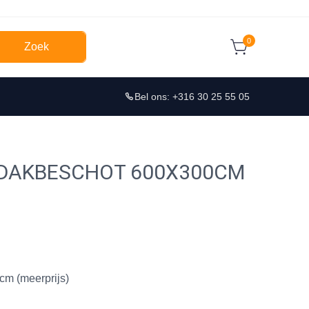
0
Zoek
Bel ons: +316 30 25 55 05
 DAKBESCHOT 600X300CM
cm (meerprijs)