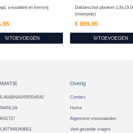
d, a-kwaliteit en kernvrij
Dakbeschot planken 1.8x19.
(meerprijs)
4,95
€ 859,95
TOEVOEGEN
TOEVOEGEN
RMATIE
Overig
NL46ABNA0495934542
Contact
ABNANL2A
Home
9631727
Algemene voorwaarden
L857948349B01
Veel gestelde vragen