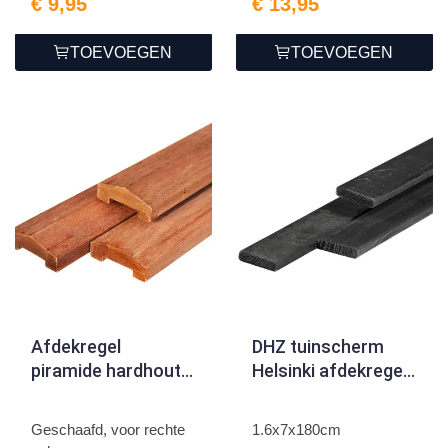
€ 9,95
€ 13,95
TOEVOEGEN
TOEVOEGEN
Afdekregel
DHZ tuinscherm
piramide hardhout
Helsinki afdekregel
180cm
1.6x7x180cm
Geschaafd, voor rechte
1.6x7x180cm