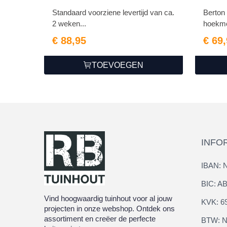
Standaard voorziene levertijd van ca.
Berton 
2 weken...
hoekmo
€ 88,95
€ 69
TOEVOEGEN
INFO
IBAN: 
BIC: 
Vind hoogwaardig tuinhout voor al jouw
KVK: 6
projecten in onze webshop. Ontdek ons
assortiment en creëer de perfecte
BTW: N