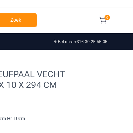
0
Zoek
Bel ons: +316 30 25 55 05
EUFPAAL VECHT
X 10 X 294 CM
0cm
H:
10cm