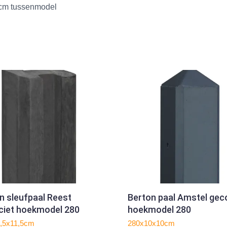
4 cm tussenmodel
n sleufpaal Reest
Berton paal Amstel gec
ciet hoekmodel 280
hoekmodel 280
,5x11,5cm
280x10x10cm