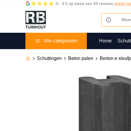
4.5
op basis van
49 reviews
bekijk hi
Alle categorieën
Home
Schutt
Schuttingen
Beton palen
Berton e sleuf