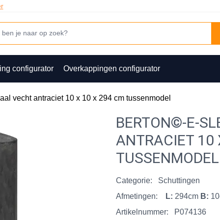
er
ing configurator
Overkappingen configurator
paal vecht antraciet 10 x 10 x 294 cm tussenmodel
BERTON©-E-SL
ANTRACIET 10 
TUSSENMODEL
Categorie:
Schuttingen
Afmetingen:
L:
294cm
B:
1
Artikelnummer:
P074136