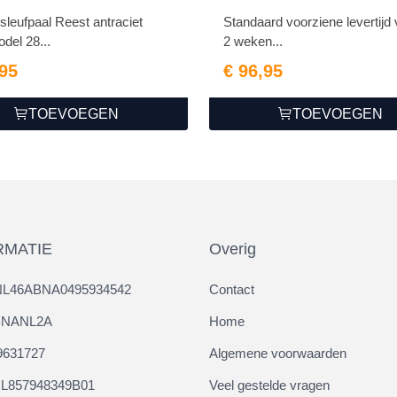
sleufpaal Reest antraciet
Standaard voorziene levertijd 
del 28...
2 weken...
,95
€ 96,95
TOEVOEGEN
TOEVOEGEN
RMATIE
Overig
NL46ABNA0495934542
Contact
ABNANL2A
Home
9631727
Algemene voorwaarden
L857948349B01
Veel gestelde vragen