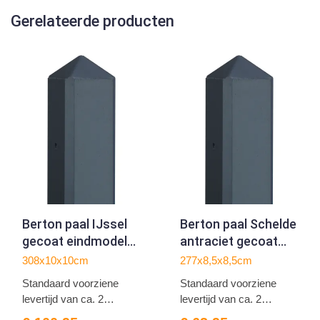
Gerelateerde producten
Berton paal IJssel
Berton paal Schelde
gecoat eindmodel
antraciet gecoat
308
tussenmodel 277
308x10x10cm
277x8,5x8,5cm
Standaard voorziene
Standaard voorziene
levertijd van ca. 2
levertijd van ca. 2
weken...
weken...