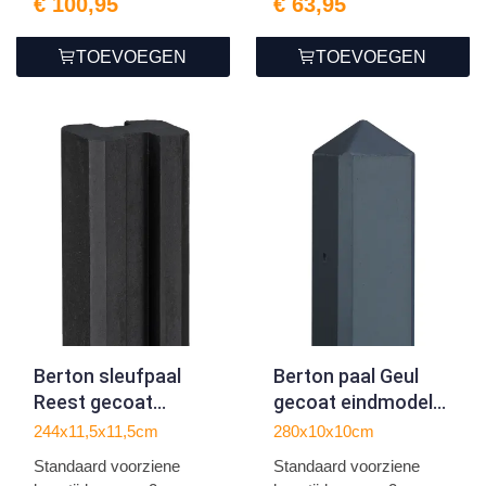
€ 100,95
€ 63,95
TOEVOEGEN
TOEVOEGEN
Berton sleufpaal
Berton paal Geul
Reest gecoat
gecoat eindmodel
tussenmodel 244
280
244x11,5x11,5cm
280x10x10cm
met kabeldoorvoer
Standaard voorziene
Standaard voorziene