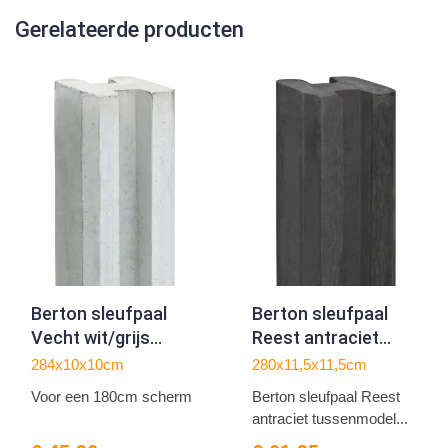
Gerelateerde producten
Berton sleufpaal
Berton sleufpaal
Vecht wit/grijs
Reest antraciet
eindmodel 284
tussenmodel 280
284x10x10cm
280x11,5x11,5cm
Voor een 180cm scherm
Berton sleufpaal Reest
antraciet tussenmodel...