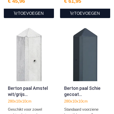
€ 45,96
€ 61,95
TOEVOEGEN
TOEVOEGEN
Berton paal Amstel
Berton paal Schie
wit/grijs
gecoat
driewegsmodel 280
driewegsmodel 280
280x10x10cm
280x10x10cm
Geschikt voor zowel
Standaard voorziene