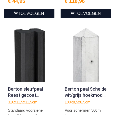
€ 44,95
€ 118,96
TOEVOEGEN
TOEVOEGEN
Berton sleufpaal
Berton paal Schelde
Reest gecoat
wit/grijs hoekmodel
tussenmodel 316
190
316x11,5x11,5cm
190x8,5x8,5cm
Standaard voorziene
Voor schermen 90cm