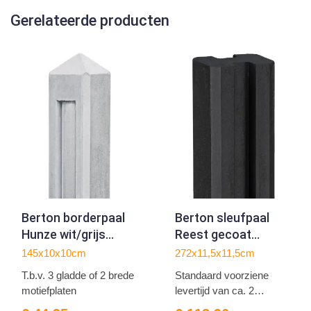
Gerelateerde producten
Berton borderpaal
Berton sleufpaal
Hunze wit/grijs
Reest gecoat
hoekmodel 145
tussenmodel 272
145x10x10cm
272x11,5x11,5cm
met kabeldoorvoer
T.b.v. 3 gladde of 2 brede
Standaard voorziene
motiefplaten
levertijd van ca. 2
weken...