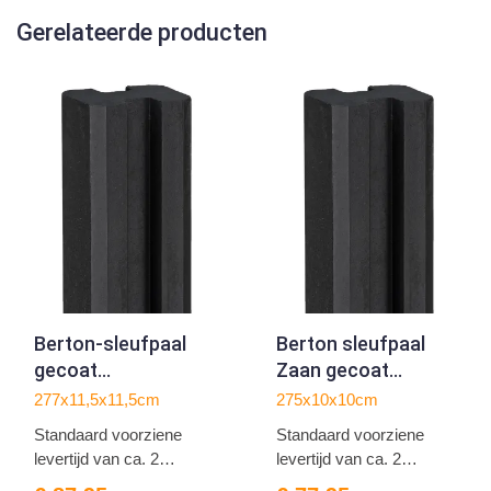
Gerelateerde producten
Berton-sleufpaal
Berton sleufpaal
gecoat
Zaan gecoat
11.5x11.5x277cm
eindmodel 275
277x11,5x11,5cm
275x10x10cm
hoekmodel
Standaard voorziene
Standaard voorziene
levertijd van ca. 2
levertijd van ca. 2
weken...
weken...