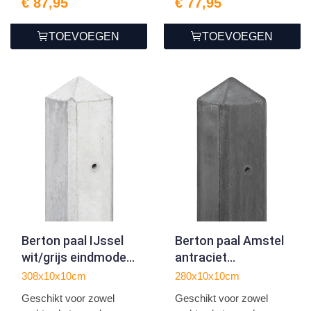
€ 87,95
€ 77,95
TOEVOEGEN
TOEVOEGEN
Berton paal IJssel
Berton paal Amstel
wit/grijs eindmodel
antraciet
308
tussenmodel 280
308x10x10cm
280x10x10cm
Geschikt voor zowel
Geschikt voor zowel