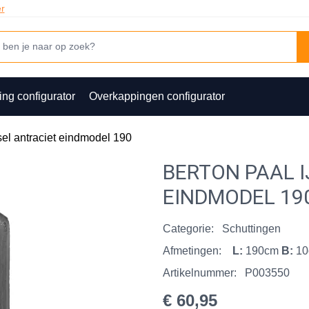
er
ing configurator
Overkappingen configurator
sel antraciet eindmodel 190
BERTON PAAL 
EINDMODEL 19
Categorie:
Schuttingen
Afmetingen:
L:
190cm
B:
1
Artikelnummer:
P003550
€ 60,95