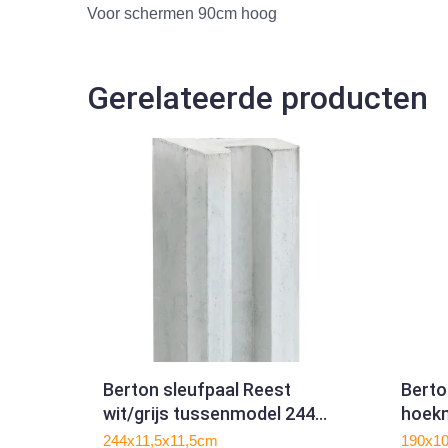
Voor schermen 90cm hoog
Gerelateerde producten
Berton sleufpaal Reest
Berto
wit/grijs tussenmodel 244
hoek
met kabeldoorvoer
244x11,5x11,5cm
190x1