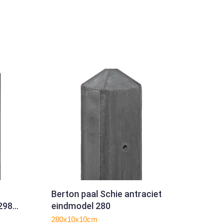
Berton paal Schie antraciet
298
eindmodel 280
280x10x10cm