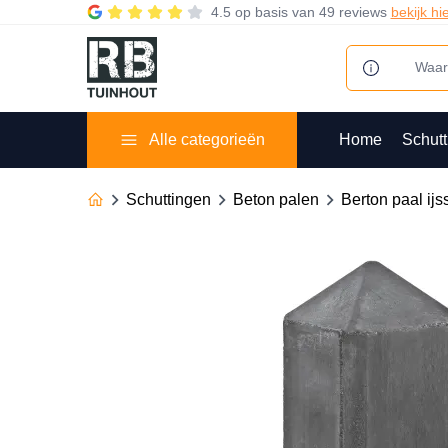
4.5
op basis van
49 reviews
bekijk hi
Alle categorieën
Home
Schutt
Schuttingen
Beton palen
Berton paal ijs