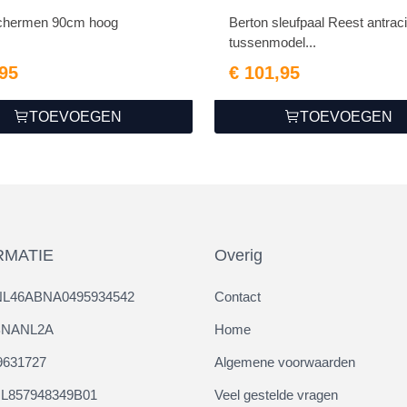
chermen 90cm hoog
Berton sleufpaal Reest antraci
tussenmodel...
,95
€ 101,95
TOEVOEGEN
TOEVOEGEN
RMATIE
Overig
NL46ABNA0495934542
Contact
ABNANL2A
Home
9631727
Algemene voorwaarden
L857948349B01
Veel gestelde vragen