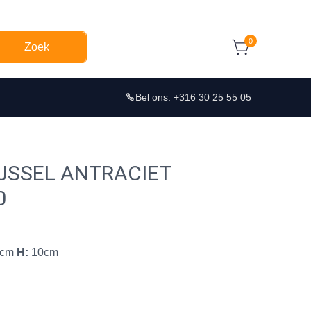
0
Zoek
Bel ons: +316 30 25 55 05
IJSSEL ANTRACIET
0
0cm
H:
10cm