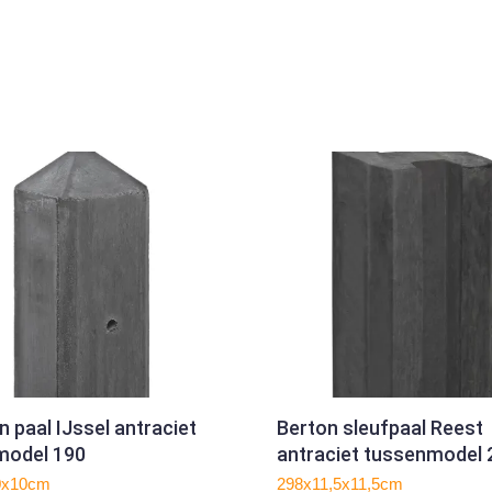
n paal IJssel antraciet
Berton sleufpaal Reest
model 190
antraciet tussenmodel 
met kabeldoorvoer
0x10cm
298x11,5x11,5cm