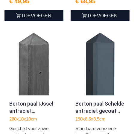
€ 49,95
€ 68,95
TOEVOEGEN
TOEVOEGEN
Berton paal IJssel
Berton paal Schelde
antraciet
antraciet gecoat
tussenmodel 280
eindmodel 190
280x10x10cm
190x8,5x8,5cm
Geschikt voor zowel
Standaard voorziene