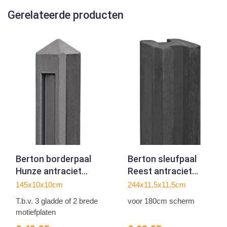
Gerelateerde producten
Berton borderpaal
Berton sleufpaal
Hunze antraciet
Reest antraciet
driewegsmodel 145
hoekmodel 244
145x10x10cm
244x11,5x11,5cm
T.b.v. 3 gladde of 2 brede
voor 180cm scherm
motiefplaten