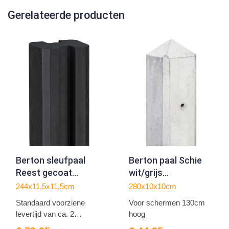
Gerelateerde producten
Berton sleufpaal
Berton paal Schie
Reest gecoat
wit/grijs
tussenmodel 244
tussenmodel 280
244x11,5x11,5cm
280x10x10cm
Standaard voorziene
Voor schermen 130cm
levertijd van ca. 2
hoog
weken...