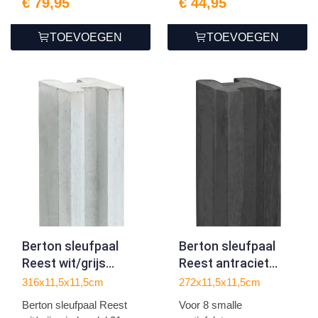
€ 79,95
€ 44,95
TOEVOEGEN
TOEVOEGEN
Berton sleufpaal
Berton sleufpaal
Reest wit/grijs
Reest antraciet
eindmodel 316
tussenmodel 272
316x11,5x11,5cm
272x11,5x11,5cm
Berton sleufpaal Reest
Voor 8 smalle