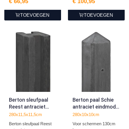
€ 66,95
€ 100,95
TOEVOEGEN
TOEVOEGEN
Berton sleufpaal
Berton paal Schie
Reest antraciet
antraciet eindmodel
driewegsmodel 280
280
280x11,5x11,5cm
280x10x10cm
Berton sleufpaal Reest
Voor schermen 130cm