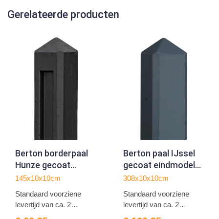
Gerelateerde producten
Berton borderpaal
Berton paal IJssel
Hunze gecoat
gecoat eindmodel
driewegsmodel 145
308
145x10x10cm
308x10x10cm
Standaard voorziene
Standaard voorziene
levertijd van ca. 2
levertijd van ca. 2
weken...
weken...