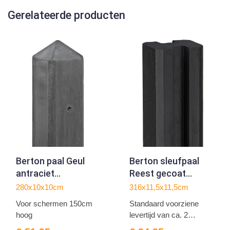
Gerelateerde producten
Berton paal Geul
Berton sleufpaal
antraciet
Reest gecoat
tussenmodel 280
hoekmodel 316
280x10x10cm
316x11,5x11,5cm
Voor schermen 150cm
Standaard voorziene
hoog
levertijd van ca. 2
weken...