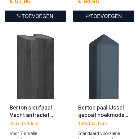
€ 51,95
€ 94,95
TOEVOEGEN
TOEVOEGEN
Berton sleufpaal
Berton paal IJssel
Vecht antraciet
gecoat hoekmodel
tussenmodel 250
190
250x10x10cm
190x10x10cm
Voor 7 smalle
Standaard voorziene