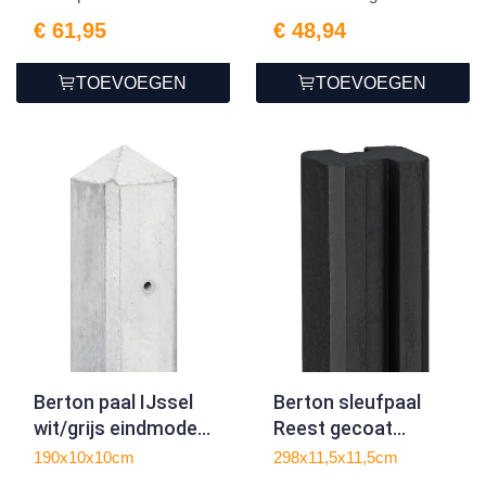
1...
€ 61,95
€ 48,94
TOEVOEGEN
TOEVOEGEN
Berton paal IJssel
Berton sleufpaal
wit/grijs eindmodel
Reest gecoat
190
eindmodel 298
190x10x10cm
298x11,5x11,5cm