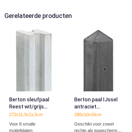
Gerelateerde producten
Berton sleufpaal
Berton paal IJssel
Reest wit/grijs
antraciet
hoekmodel 272
tussenmodel 280
272x11,5x11,5cm
280x10x10cm
Voor 8 smalle
Geschikt voor zowel
motiefplaten
rechte als toogschermen