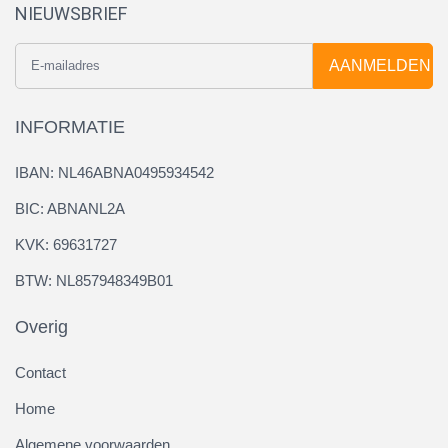
NIEUWSBRIEF
AANMELDEN
INFORMATIE
IBAN: NL46ABNA0495934542
BIC: ABNANL2A
KVK: 69631727
BTW: NL857948349B01
Overig
Contact
Home
Algemene voorwaarden