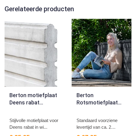
Gerelateerde producten
Berton motiefplaat
Berton
Deens rabat
Rotsmotiefplaat
wit/grijs 184
gecoat 184
Stijlvolle motiefplaat voor
Standaard voorziene
Deens rabat in wi...
levertijd van ca. 2
weken...