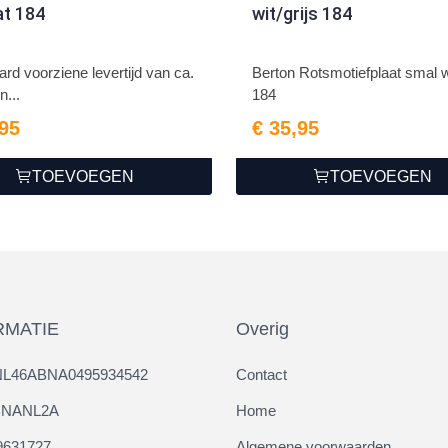
t 184
wit/grijs 184
rd voorziene levertijd van ca.
Berton Rotsmotiefplaat smal wi
n...
184
,95
€ 35,95
TOEVOEGEN
TOEVOEGEN
RMATIE
Overig
NL46ABNA0495934542
Contact
ABNANL2A
Home
9631727
Algemene voorwaarden