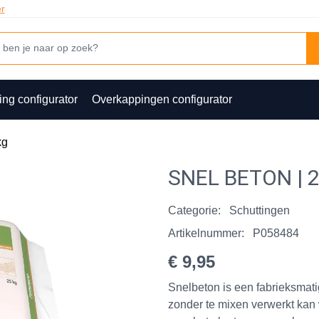
er
ing configurator
Overkappingen configurator
kg
SNEL BETON | 
Categorie:
Schuttingen
Artikelnummer:
P058484
€ 9,95
Snelbeton is een fabrieksmati
zonder te mixen verwerkt kan