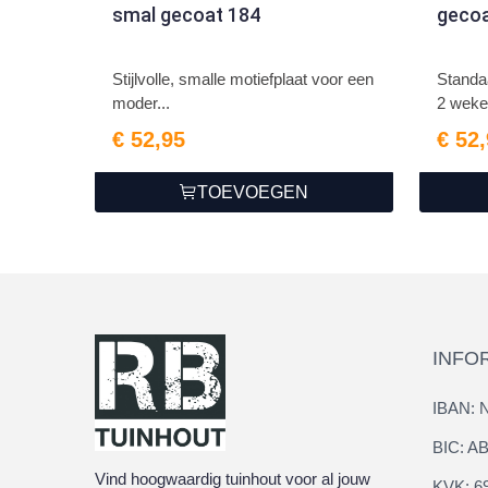
smal gecoat 184
gecoa
Stijlvolle, smalle motiefplaat voor een
Standaa
moder...
2 weke
€ 52,95
€ 52
TOEVOEGEN
INFO
IBAN: 
BIC: 
Vind hoogwaardig tuinhout voor al jouw
KVK: 6