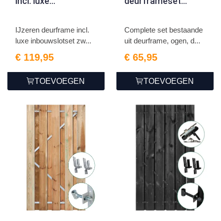
incl. luxe
deurframeset
inbouwslotset
compleet
zwart
155x100cm
IJzeren deurframe incl.
Complete set bestaande
H155xB100cm |
luxe inbouwslotset zw...
uit deurframe, ogen, d...
zwart gespoten
€ 119,95
€ 65,95
TOEVOEGEN
TOEVOEGEN