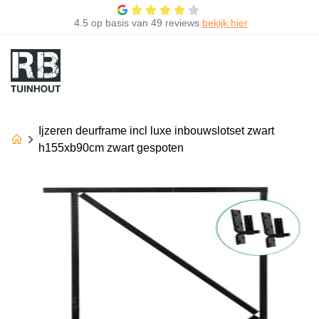
4.5
op basis van
49 reviews
bekijk hier
Ijzeren deurframe incl luxe inbouwslotset zwart
h155xb90cm zwart gespoten