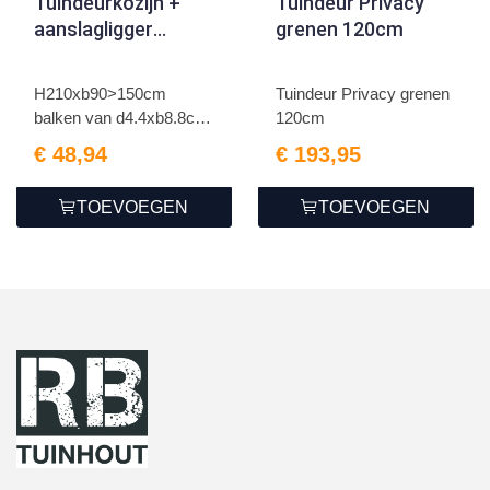
Tuindeurkozijn +
Tuindeur Privacy
aanslagligger
grenen 120cm
grenen zwart
H210xb90>150cm
Tuindeur Privacy grenen
balken van d4.4xb8.8cm
120cm
geimpre...
€ 48,94
€ 193,95
TOEVOEGEN
TOEVOEGEN