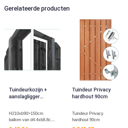
Gerelateerde producten
Tuindeurkozijn +
Tuindeur Privacy
aanslagligger
hardhout 90cm
grenen zwart
H210xb90>150cm
Tuindeur Privacy
balken van d4.4xb8.8cm
hardhout 90cm
geimpre...