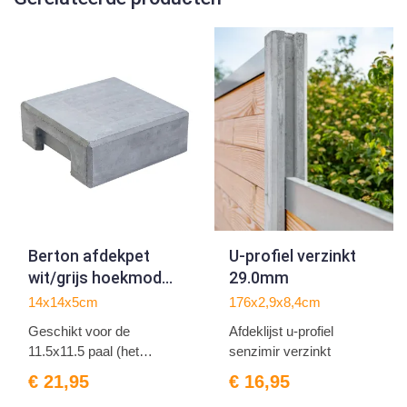
Berton afdekpet
U-profiel verzinkt
wit/grijs hoekmodel
29.0mm
vlakke kop
14x14x5cm
176x2,9x8,4cm
Geschikt voor de
Afdeklijst u-profiel
11.5x11.5 paal (het
senzimir verzinkt
spaarne...
€ 21,95
€ 16,95