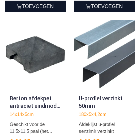
TOEVOEGEN
TOEVOEGEN
Berton afdekpet
U-profiel verzinkt
antraciet eindmodel
50mm
diamantkop
14x14x5cm
180x5x4,2cm
Geschikt voor de
Afdeklijst u-profiel
11.5x11.5 paal (het
senzimir verzinkt
spaarne...