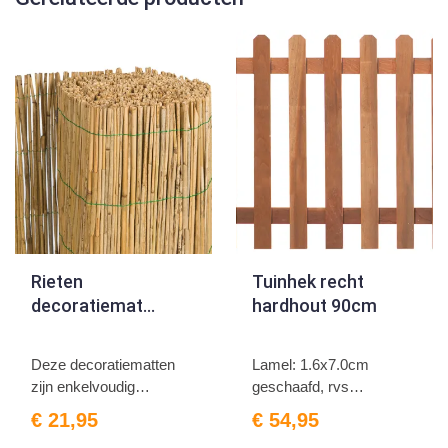
Rieten
Tuinhek recht
decoratiemat
hardhout 90cm
100cm
Deze decoratiematten
Lamel: 1.6x7.0cm
zijn enkelvoudig
geschaafd, rvs
gebonde...
geschroefd
€ 21,95
€ 54,95