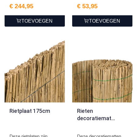
€ 244,95
€ 53,95
TOEVOEGEN
TOEVOEGEN
Rietplaat 175cm
Rieten
decoratiemat
dubbel 125cm
Deze rietplaten zijn
Deze decoratiematten