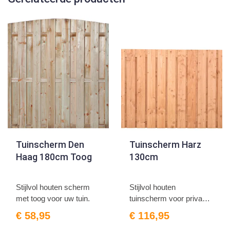
Tuinscherm Den
Tuinscherm Harz
Haag 180cm Toog
130cm
Stijlvol houten scherm
Stijlvol houten
met toog voor uw tuin.
tuinscherm voor privacy,
130c...
€ 58,95
€ 116,95