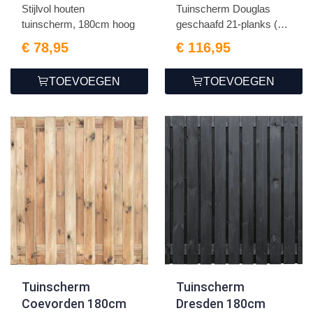
Zwarte Woud 180 x
Stijlvol houten
Tuinscherm Douglas
180 cm
tuinscherm, 180cm hoog
geschaafd 21-planks (19
+...
€ 78,95
€ 116,95
TOEVOEGEN
TOEVOEGEN
Tuinscherm
Tuinscherm
Coevorden 180cm
Dresden 180cm