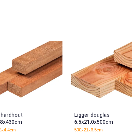
 hardhout
Ligger douglas
6.8x430cm
6.5x21.0x500cm
8x4,4cm
500x21x6,5cm