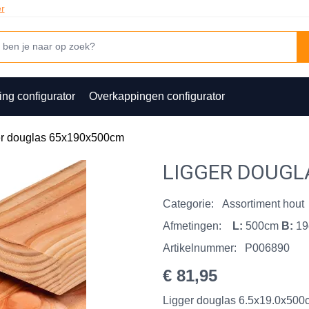
er
ing configurator
Overkappingen configurator
er douglas 65x190x500cm
LIGGER DOUGL
Categorie:
Assortiment hout
Afmetingen:
L:
500cm
B:
1
Artikelnummer:
P006890
€ 81,95
Ligger douglas 6.5x19.0x500