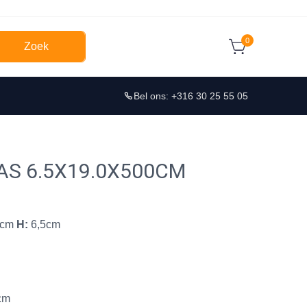
0
Zoek
Bel ons: +316 30 25 55 05
AS 6.5X19.0X500CM
9cm
H:
6,5cm
cm