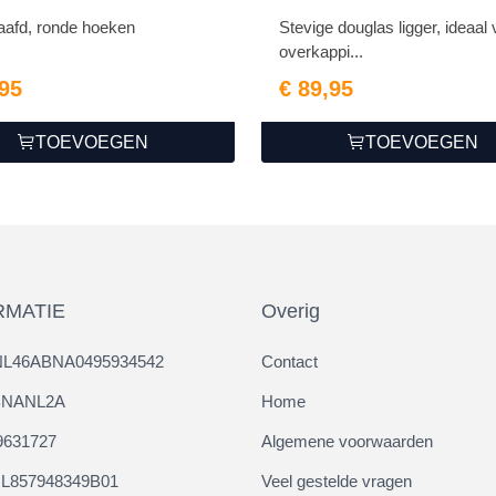
afd, ronde hoeken
Stevige douglas ligger, ideaal 
overkappi...
,95
€ 89,95
TOEVOEGEN
TOEVOEGEN
RMATIE
Overig
NL46ABNA0495934542
Contact
ABNANL2A
Home
9631727
Algemene voorwaarden
L857948349B01
Veel gestelde vragen