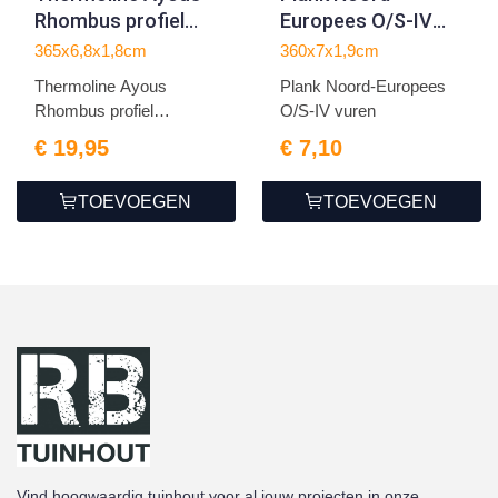
Rhombus profiel
Europees O/S-IV
geschaafd
vuren
365x6,8x1,8cm
360x7x1,9cm
1.8x6.8x365cm
1.9x7.0x360cm
Thermoline Ayous
Plank Noord-Europees
Rhombus profiel
O/S-IV vuren
geschaafd
€ 19,95
€ 7,10
TOEVOEGEN
TOEVOEGEN
Vind hoogwaardig tuinhout voor al jouw projecten in onze