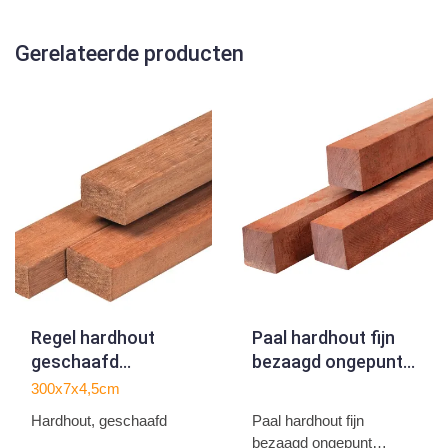
Gerelateerde producten
Regel hardhout
Paal hardhout fijn
geschaafd
bezaagd ongepunt
4.5x7.0x300cm
6.0x6.0x400cm
300x7x4,5cm
Hardhout, geschaafd
Paal hardhout fijn
bezaagd ongepunt