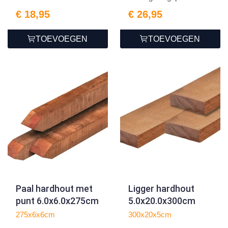
6.0x6.0x4...
€ 18,95
€ 26,95
TOEVOEGEN
TOEVOEGEN
Paal hardhout met
Ligger hardhout
punt 6.0x6.0x275cm
5.0x20.0x300cm
275x6x6cm
300x20x5cm