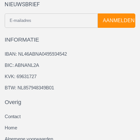
NIEUWSBRIEF
AANMELDEN
INFORMATIE
IBAN: NL46ABNA0495934542
BIC: ABNANL2A
KVK: 69631727
BTW: NL857948349B01
Overig
Contact
Home
Algemene voorwaarden