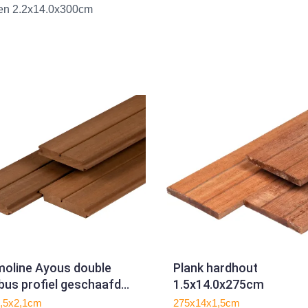
ten 2.2x14.0x300cm
oline Ayous double
Plank hardhout
us profiel geschaafd
1.5x14.0x275cm
11.5x335cm
,5x2,1cm
275x14x1,5cm