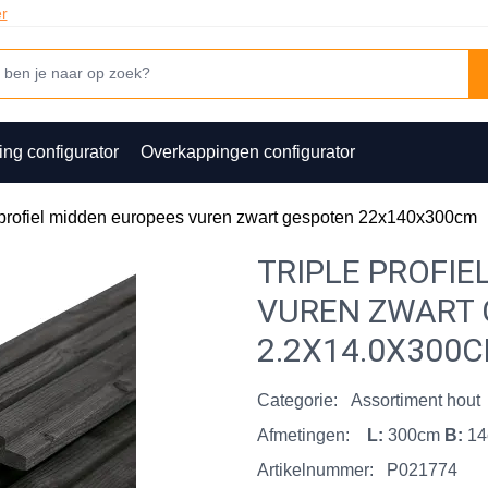
er
ing configurator
Overkappingen configurator
 profiel midden europees vuren zwart gespoten 22x140x300cm
TRIPLE PROFIE
VUREN ZWART
2.2X14.0X300
Categorie:
Assortiment hout
Afmetingen:
L:
300cm
B:
1
Artikelnummer:
P021774