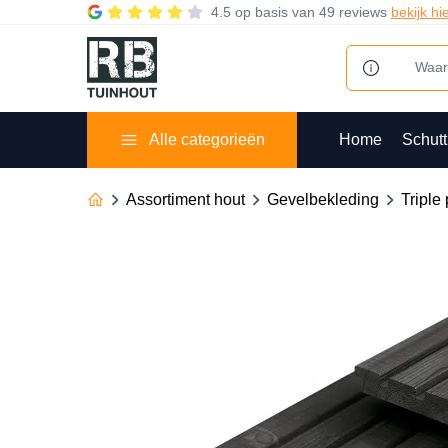
4.5
op basis van
49 reviews
bekijk hi
Alle categorieën
Home
Schutt
Assortiment hout
Gevelbekleding
Triple