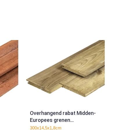
Overhangend rabat Midden-
Europees grenen
1.8x14.5x300cm
300x14,5x1,8cm