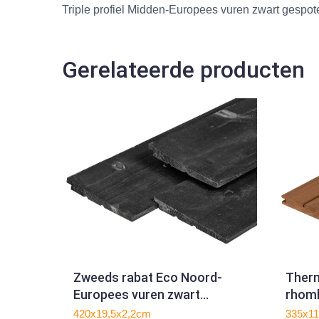
Triple profiel Midden-Europees vuren zwart gespo
Gerelateerde producten
Zweeds rabat Eco Noord-
Therm
Europees vuren zwart
rhomb
gespoten
2.1x
420x19,5x2,2cm
335x11