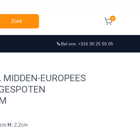
0
Zoek
Bel ons: +316 30 25 55 05
L MIDDEN-EUROPEES
 GESPOTEN
CM
4cm
H:
2,2cm