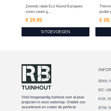
1.1/2.2x19.5x420cm
Zweeds rabat Eco Noord-Europees
Thermo
vuren zwart g...
profiel
€ 20,95
€ 28
TOEVOEGEN
INFO
IBAN: 
BIC: 
Vind hoogwaardig tuinhout voor al jouw
KVK: 6
projecten in onze webshop. Ontdek ons
assortiment en creëer de perfecte
BTW: N