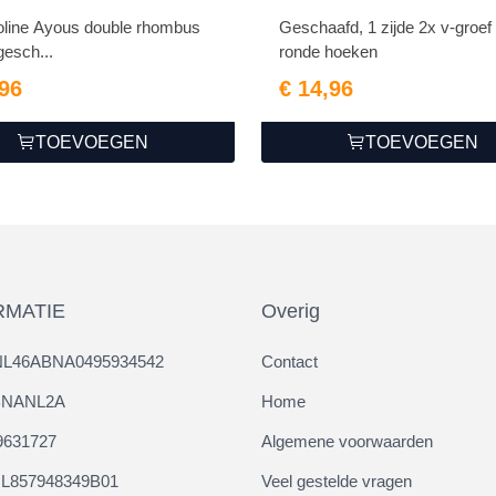
line Ayous double rhombus
Geschaafd, 1 zijde 2x v-groef
 gesch...
ronde hoeken
,96
€ 14,96
TOEVOEGEN
TOEVOEGEN
RMATIE
Overig
NL46ABNA0495934542
Contact
ABNANL2A
Home
9631727
Algemene voorwaarden
L857948349B01
Veel gestelde vragen