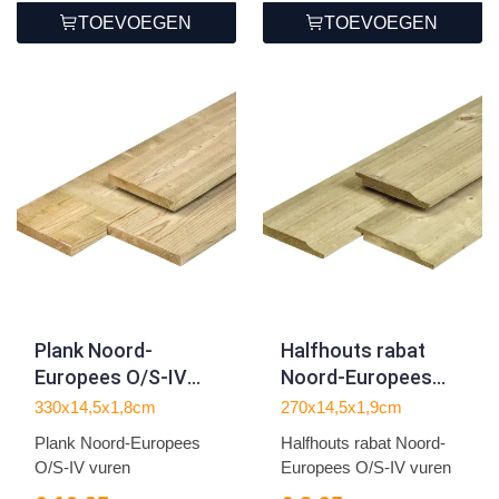
TOEVOEGEN
TOEVOEGEN
Plank Noord-
Halfhouts rabat
Europees O/S-IV
Noord-Europees
vuren
O/S-IV vuren
330x14,5x1,8cm
270x14,5x1,9cm
1.8x14.5x330cm
1.9x14.5x270cm
Plank Noord-Europees
Halfhouts rabat Noord-
O/S-IV vuren
Europees O/S-IV vuren