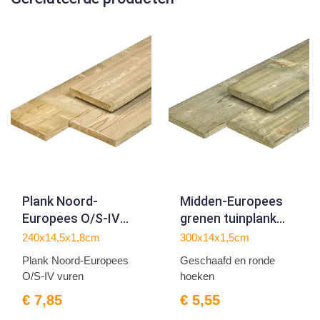
Plank Noord-
Midden-Europees
Europees O/S-IV
grenen tuinplank
vuren
gedroogd, groen
240x14,5x1,8cm
300x14x1,5cm
1.8x14.5x240cm
geïmpregneerd,
Plank Noord-Europees
Geschaafd en ronde
geschaafd 4rh 1,5 x
O/S-IV vuren
hoeken
14,0 x 300 cm
€ 7,85
€ 5,55