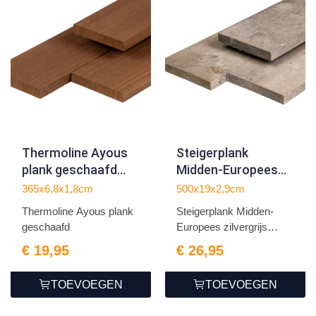
Thermoline Ayous
Steigerplank
plank geschaafd
Midden-Europees
1.8x6.8x365cm
zilvergrijs vuren
365x6,8x1,8cm
500x19x2,9cm
2.9x19.0x500cm
Thermoline Ayous plank
Steigerplank Midden-
geschaafd
Europees zilvergrijs
vure...
€ 19,95
€ 26,95
TOEVOEGEN
TOEVOEGEN