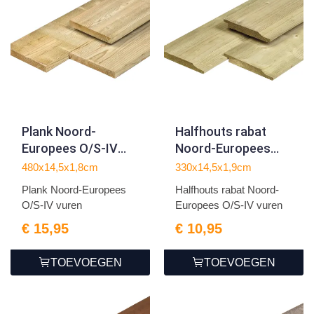
Plank Noord-
Halfhouts rabat
Europees O/S-IV
Noord-Europees
vuren
O/S-IV vuren
480x14,5x1,8cm
330x14,5x1,9cm
1.8x14.5x480cm
1.9x14.5x330cm
Plank Noord-Europees
Halfhouts rabat Noord-
O/S-IV vuren
Europees O/S-IV vuren
€ 15,95
€ 10,95
TOEVOEGEN
TOEVOEGEN