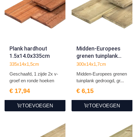
Plank hardhout
Midden-Europees
1.5x14.0x335cm
grenen tuinplank
gedroogd, groen
335x14x1,5cm
300x14x1,7cm
geïmpregneerd,
Geschaafd, 1 zijde 2x v-
Midden-Europees grenen
geschaafd 4rh 1,7 x
groef en ronde hoeken
tuinplank gedroogd, gr...
14,0 x 300 cm
€ 17,94
€ 6,15
TOEVOEGEN
TOEVOEGEN