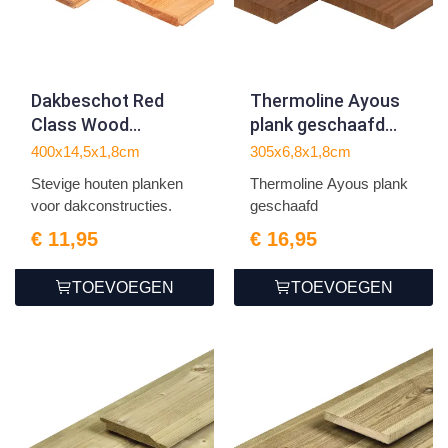
Dakbeschot Red
Thermoline Ayous
Class Wood
plank geschaafd
1.8x14.5x400cm
1.8x6.8x305cm
400x14,5x1,8cm
305x6,8x1,8cm
Stevige houten planken
Thermoline Ayous plank
voor dakconstructies.
geschaafd
€ 11,95
€ 16,95
TOEVOEGEN
TOEVOEGEN