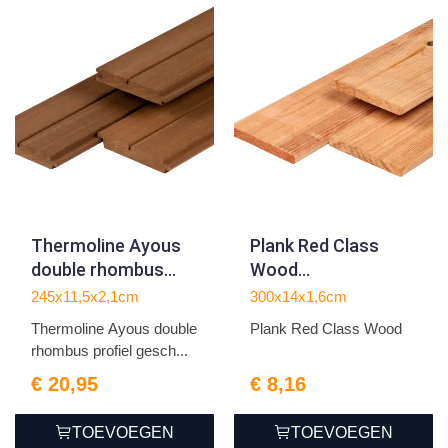
Thermoline Ayous
Plank Red Class
double rhombus
Wood
profiel geschaafd
1.6x14.0x300cm
245x11,5x2,1cm
300x14x1,6cm
2.1x11.5x245cm
Thermoline Ayous double
Plank Red Class Wood
rhombus profiel gesch...
€ 20,95
€ 8,16
TOEVOEGEN
TOEVOEGEN