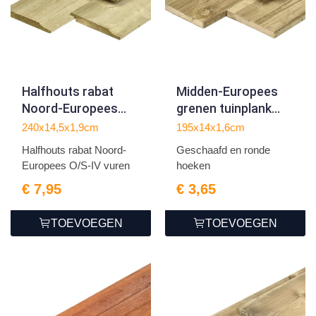
Halfhouts rabat
Midden-Europees
Noord-Europees
grenen tuinplank
O/S-IV vuren
gedroogd, groen
240x14,5x1,9cm
195x14x1,6cm
1.9x14.5x240cm
geïmpregneerd,
Halfhouts rabat Noord-
Geschaafd en ronde
geschaafd
geschaafd 4rh 1,6 x
Europees O/S-IV vuren
hoeken
14,0 x 195 cm
€ 7,95
€ 3,65
TOEVOEGEN
TOEVOEGEN