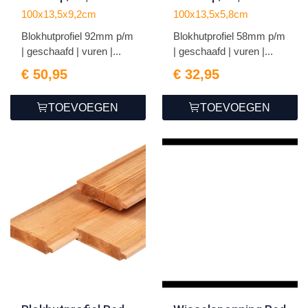
geschaafd | vuren |
geschaafd | vuren |
100x13,5x9,2cm
100x13,5x5,8cm
RCW
groen
Blokhutprofiel 92mm p/m
Blokhutprofiel 58mm p/m
geïmpregneerd
geïmpregneerd
| geschaafd | vuren |...
| geschaafd | vuren |...
€ 50,95
€ 32,95
TOEVOEGEN
TOEVOEGEN