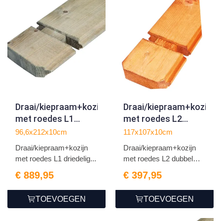
Draai/kiepraam+kozijn
Draai/kiepraam+kozijn
met roedes L1
met roedes L2
driedelig dubbel glas
dubbel glas | RCW
96,6x212x10cm
117x107x10cm
| grijs
geïmpregneerd
Draai/kiepraam+kozijn
Draai/kiepraam+kozijn
geïmpregneerd
met roedes L1 driedelig...
met roedes L2 dubbel
gl...
€ 889,95
€ 397,95
TOEVOEGEN
TOEVOEGEN