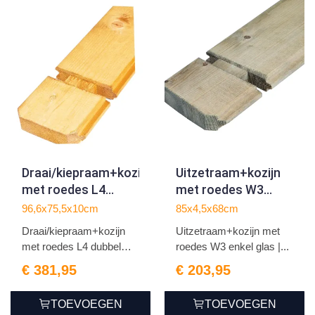
Draai/kiepraam+kozijn
Uitzetraam+kozijn
met roedes L4
met roedes W3
dubbel glas | geel
enkel glas | grijs
96,6x75,5x10cm
85x4,5x68cm
geïmpregneerd
geïmpregneerd
Draai/kiepraam+kozijn
Uitzetraam+kozijn met
met roedes L4 dubbel
roedes W3 enkel glas |...
gl...
€ 381,95
€ 203,95
TOEVOEGEN
TOEVOEGEN