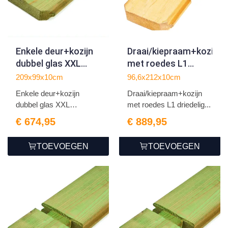
Enkele deur+kozijn
Draai/kiepraam+kozijn
dubbel glas XXL
met roedes L1
99x209cm
driedelig dubbel glas
209x99x10cm
96,6x212x10cm
rechtsdraaiend |
| geel
Enkele deur+kozijn
Draai/kiepraam+kozijn
groen
geïmpregneerd
dubbel glas XXL
met roedes L1 driedelig...
geïmpregneerd
99x209cm r...
€ 674,95
€ 889,95
TOEVOEGEN
TOEVOEGEN