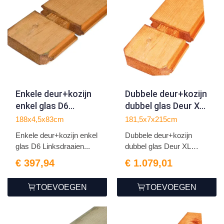
Enkele deur+kozijn
Dubbele deur+kozijn
enkel glas D6
dubbel glas Deur XL
Linksdraaiend |
174x209cm
188x4,5x83cm
181,5x7x215cm
bruin
rechtsdraaiend |
Enkele deur+kozijn enkel
Dubbele deur+kozijn
geïmpregneerd
RCW geïmpregneerd
glas D6 Linksdraaien...
dubbel glas Deur XL
174x2...
€ 397,94
€ 1.079,01
TOEVOEGEN
TOEVOEGEN