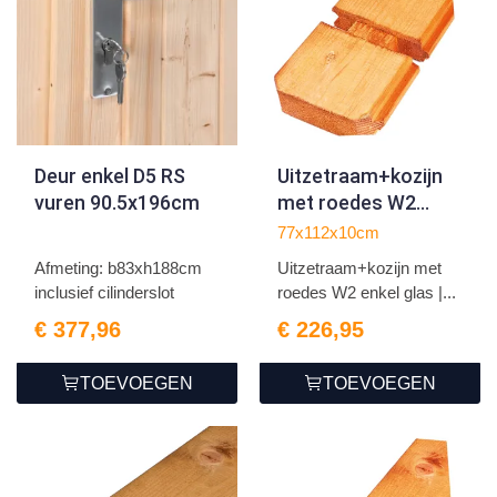
Deur enkel D5 RS
Uitzetraam+kozijn
vuren 90.5x196cm
met roedes W2
enkel glas | RCW
77x112x10cm
geïmpregneerd
Afmeting: b83xh188cm
Uitzetraam+kozijn met
inclusief cilinderslot
roedes W2 enkel glas |...
€ 377,96
€ 226,95
TOEVOEGEN
TOEVOEGEN