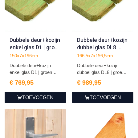
Dubbele deur+kozijn
Dubbele deur+kozijn
enkel glas D1 | groen
dubbel glas DL8 |
geïmpregneerd
groen
150x7x196cm
166,5x7x196,5cm
geïmpregneerd
Dubbele deur+kozijn
Dubbele deur+kozijn
enkel glas D1 | groen
dubbel glas DL8 | groen
geï...
g...
€ 769,95
€ 989,95
TOEVOEGEN
TOEVOEGEN