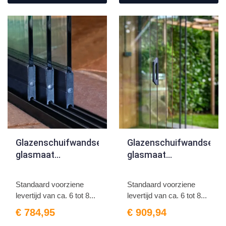
Glazenschuifwandset,
Glazenschuifwandset,
glasmaat
glasmaat
H230xB98cm
H215xB82cm
Breedte tot 290cm
Breedte tot 322cm
Standaard voorziene
Standaard voorziene
3-sporig zwart
4-sporig zwart
levertijd van ca. 6 tot 8...
levertijd van ca. 6 tot 8...
€ 784,95
€ 909,94