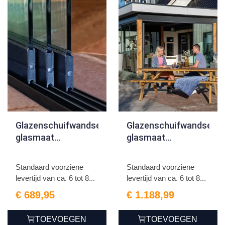
Glazenschuifwandset,
Glazenschuifwandset,
glasmaat
glasmaat
H205xB82cm
H220xB82cm
Breedte tot 242cm
Breedte tot 402cm
Standaard voorziene
Standaard voorziene
3-sporig antraciet
5-sporig antraciet
levertijd van ca. 6 tot 8...
levertijd van ca. 6 tot 8...
€ 689,95
€ 1.188,99
TOEVOEGEN
TOEVOEGEN