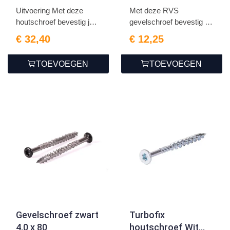
Uitvoering Met deze
Met deze RVS
houtschroef bevestig je
gevelschroef bevestig je
g...
gemakke...
€ 32,40
€ 12,25
TOEVOEGEN
TOEVOEGEN
Gevelschroef zwart
Turbofix
4.0 x 80
houtschroef Wit