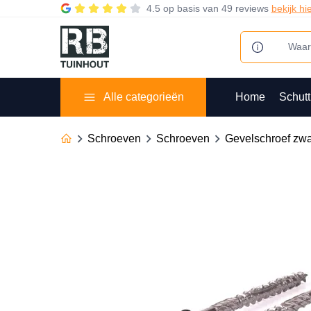
4.5
op basis van
49 reviews
bekijk hi
Alle categorieën
Home
Schutt
Schroeven
Schroeven
Gevelschroef zwa