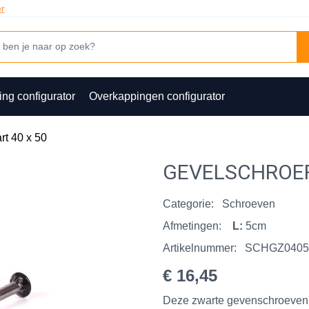
er
ing configurator
Overkappingen configurator
rt 40 x 50
GEVELSCHROEF 
Categorie:
Schroeven
Afmetingen:
L:
5cm
Artikelnummer:
SCHGZ0405
€ 16,45
Deze zwarte gevenschroeven z