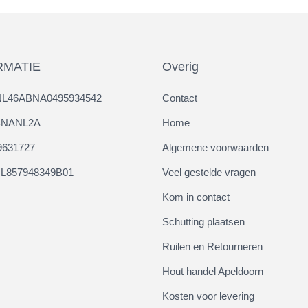
RMATIE
Overig
NL46ABNA0495934542
Contact
ABNANL2A
Home
9631727
Algemene voorwaarden
L857948349B01
Veel gestelde vragen
Kom in contact
Schutting plaatsen
Ruilen en Retourneren
Hout handel Apeldoorn
Kosten voor levering