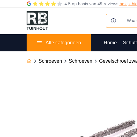
4.5
op basis van
49 reviews
bekijk hi
Alle categorieën
Home
Schutt
Schroeven
Schroeven
Gevelschroef zwa