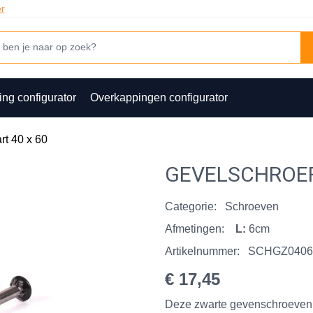
er
ing configurator
Overkappingen configurator
rt 40 x 60
GEVELSCHROEF 
Categorie:
Schroeven
Afmetingen:
L:
6cm
Artikelnummer:
SCHGZ0406
€ 17,45
Deze zwarte gevenschroeven z