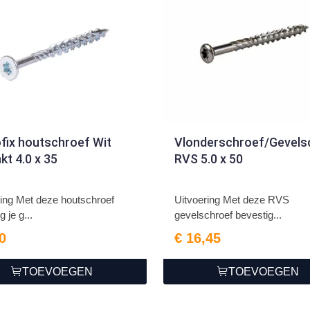
fix houtschroef Wit
Vlonderschroef/Gevels
kt 4.0 x 35
RVS 5.0 x 50
ring Met deze houtschroef
Uitvoering Met deze RVS
g je g...
gevelschroef bevestig...
0
€ 16,45
TOEVOEGEN
TOEVOEGEN