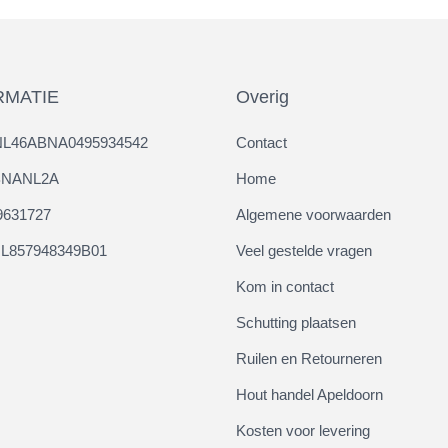
RMATIE
Overig
NL46ABNA0495934542
Contact
ABNANL2A
Home
9631727
Algemene voorwaarden
L857948349B01
Veel gestelde vragen
Kom in contact
Schutting plaatsen
Ruilen en Retourneren
Hout handel Apeldoorn
Kosten voor levering