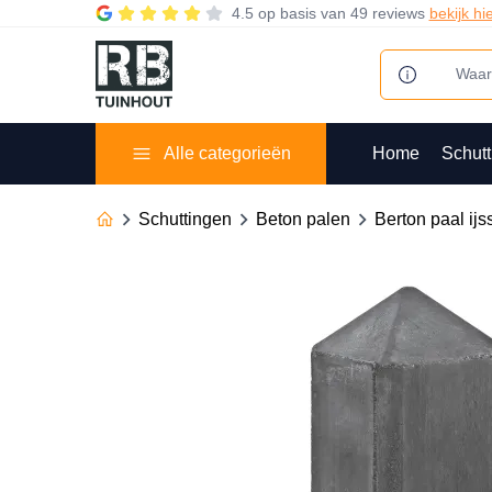
4.5
op basis van
49 reviews
bekijk hi
Alle categorieën
Home
Schutt
Schuttingen
Beton palen
Berton paal ijs