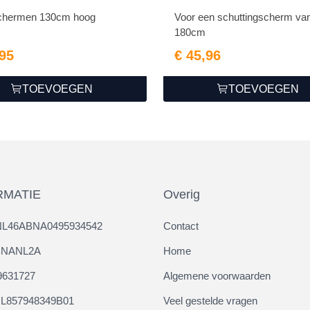
chermen 130cm hoog
Voor een schuttingscherm va
180cm
,95
€ 45,96
TOEVOEGEN
TOEVOEGEN
RMATIE
Overig
NL46ABNA0495934542
Contact
ABNANL2A
Home
9631727
Algemene voorwaarden
L857948349B01
Veel gestelde vragen