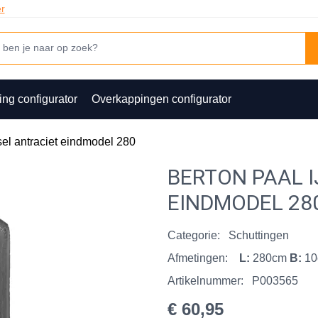
er
ing configurator
Overkappingen configurator
sel antraciet eindmodel 280
BERTON PAAL 
EINDMODEL 28
Categorie:
Schuttingen
Afmetingen:
L:
280cm
B:
1
Artikelnummer:
P003565
€ 60,95