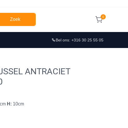
0
Zoek
Bel ons: +316 30 25 55 05
IJSSEL ANTRACIET
0
0cm
H:
10cm