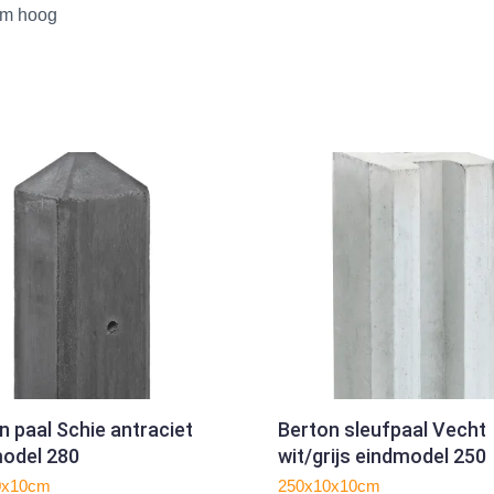
cm hoog
n paal Schie antraciet
Berton sleufpaal Vecht
odel 280
wit/grijs eindmodel 250
0x10cm
250x10x10cm