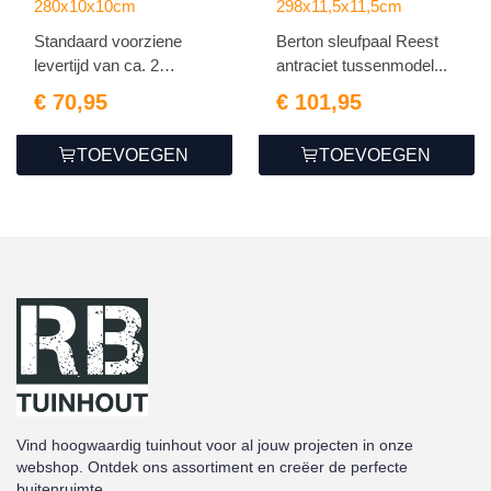
tussenmodel 280
tussenmodel 298
280x10x10cm
298x11,5x11,5cm
met kabeldoorvoer
Standaard voorziene
Berton sleufpaal Reest
levertijd van ca. 2
antraciet tussenmodel...
weken...
€ 70,95
€ 101,95
TOEVOEGEN
TOEVOEGEN
Vind hoogwaardig tuinhout voor al jouw projecten in onze
webshop. Ontdek ons assortiment en creëer de perfecte
buitenruimte.