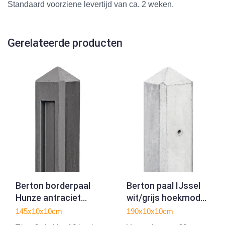
Standaard voorziene levertijd van ca. 2 weken.
Gerelateerde producten
Berton borderpaal
Berton paal IJssel
Hunze antraciet
wit/grijs hoekmodel
driewegsmodel 145
190
145x10x10cm
190x10x10cm