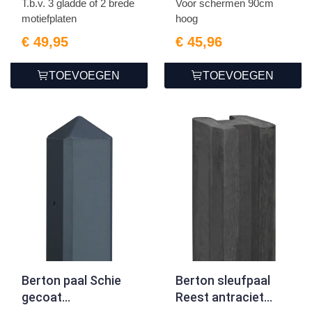
T.b.v. 3 gladde of 2 brede
Voor schermen 90cm
motiefplaten
hoog
€ 49,95
€ 45,96
TOEVOEGEN
TOEVOEGEN
Berton paal Schie
Berton sleufpaal
gecoat
Reest antraciet