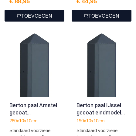
€ 88,95
€ 44,95
TOEVOEGEN
TOEVOEGEN
Berton paal Amstel
Berton paal IJssel
gecoat
gecoat eindmodel
tussenmodel 280
190
280x10x10cm
190x10x10cm
Standaard voorziene
Standaard voorziene