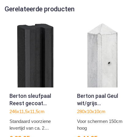
Gerelateerde producten
Berton sleufpaal
Berton paal Geul
Reest gecoat
wit/grijs
hoekmodel 246
driewegsmodel 280
246x11,5x11,5cm
280x10x10cm
Standaard voorziene
Voor schermen 150cm
levertijd van ca. 2
hoog
weken...