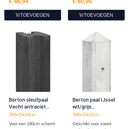
€ 48,94
€ 80,95
TOEVOEGEN
TOEVOEGEN
Berton sleufpaal
Berton paal IJssel
Vecht antraciet
wit/grijs
eindmodel 284
tussenmodel 308
284x10x10cm
308x10x10cm
Voor een 180cm scherm
Geschikt voor zowel