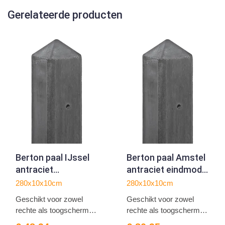
Gerelateerde producten
Berton paal IJssel
Berton paal Amstel
antraciet
antraciet eindmodel
tussenmodel 280
280
280x10x10cm
280x10x10cm
Geschikt voor zowel
Geschikt voor zowel
rechte als toogschermen
rechte als toogschermen
1...
1...