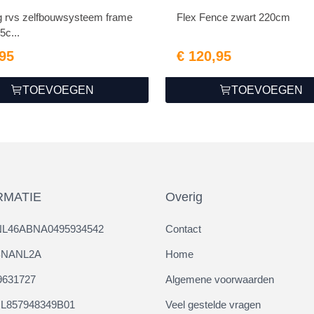
ig rvs zelfbouwsysteem frame
Flex Fence zwart 220cm
5c...
,95
€ 120,95
TOEVOEGEN
TOEVOEGEN
RMATIE
Overig
NL46ABNA0495934542
Contact
ABNANL2A
Home
9631727
Algemene voorwaarden
L857948349B01
Veel gestelde vragen