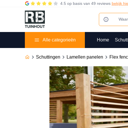
4.5
op basis van
49 reviews
bekijk hi
Alle categorieën
Home
Schutt
Schuttingen
Lamellen panelen
Flex fen