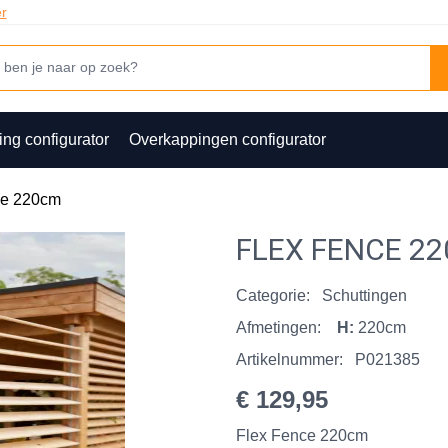
er
ing configurator
Overkappingen configurator
ce 220cm
FLEX FENCE 2
Categorie:
Schuttingen
Afmetingen:
H:
220cm
Artikelnummer:
P021385
€ 129,95
Flex Fence 220cm