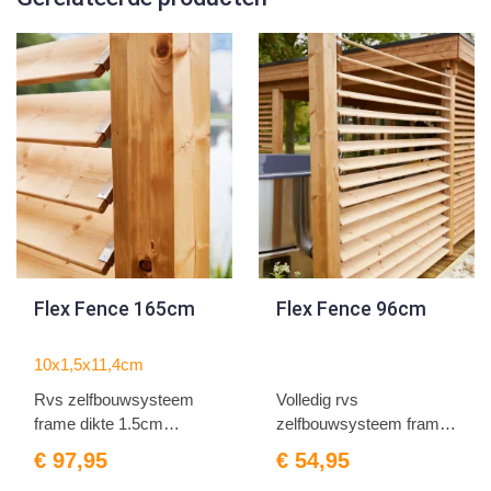
Flex Fence 165cm
Flex Fence 96cm
10x1,5x11,4cm
Rvs zelfbouwsysteem
Volledig rvs
frame dikte 1.5cm
zelfbouwsysteem frame
beugel...
dikte 1.5c...
€ 97,95
€ 54,95