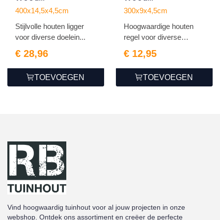
4.5x14.5x400cm
4.5x9.0x300cm
400x14,5x4,5cm
300x9x4,5cm
Stijlvolle houten ligger
Hoogwaardige houten
voor diverse doelein...
regel voor diverse
doelei...
€ 28,96
€ 12,95
TOEVOEGEN
TOEVOEGEN
Vind hoogwaardig tuinhout voor al jouw projecten in onze
webshop. Ontdek ons assortiment en creëer de perfecte