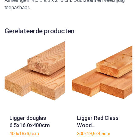
Afmetingen: 4,5 x 9,5 x 270 cm. Duurzaam en veelzijdig
toepasbaar.
Gerelateerde producten
Ligger douglas
Ligger Red Class
6.5x16.0x400cm
Wood
4.5x19.5x300cm
400x16x6,5cm
300x19,5x4,5cm