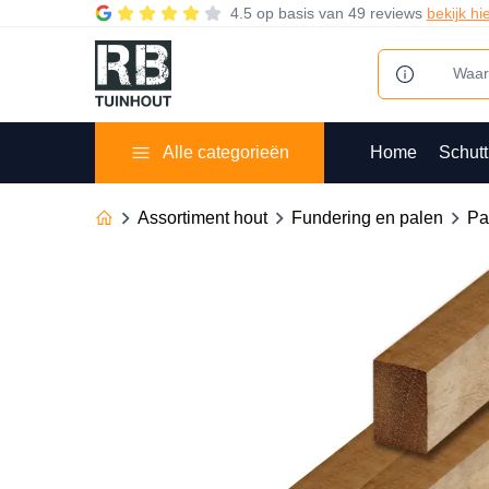
4.5
op basis van
49 reviews
bekijk hi
Alle categorieën
Home
Schutt
Assortiment hout
Fundering en palen
Pa