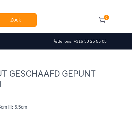
0
Zoek
Bel ons: +316 30 25 55 05
UT GESCHAAFD GEPUNT
M
5cm
H:
6,5cm