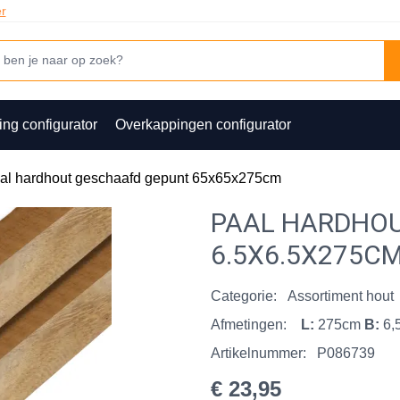
er
ing configurator
Overkappingen configurator
al hardhout geschaafd gepunt 65x65x275cm
PAAL HARDHO
6.5X6.5X275C
Categorie:
Assortiment hout
Afmetingen:
L:
275cm
B:
6,
Artikelnummer:
P086739
€ 23,95