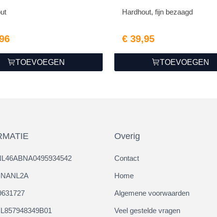
ut
Hardhout, fijn bezaagd
,96
€ 39,95
TOEVOEGEN
TOEVOEGEN
RMATIE
Overig
NL46ABNA0495934542
Contact
ABNANL2A
Home
9631727
Algemene voorwaarden
L857948349B01
Veel gestelde vragen