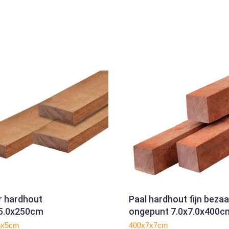
r hardhout
Paal hardhout fijn beza
15.0x250cm
ongepunt 7.0x7.0x400c
5x5cm
400x7x7cm