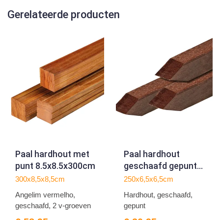
Gerelateerde producten
Paal hardhout met
Paal hardhout
punt 8.5x8.5x300cm
geschaafd gepunt
6.5x6.5x250cm
300x8,5x8,5cm
250x6,5x6,5cm
Angelim vermelho,
Hardhout, geschaafd,
geschaafd, 2 v-groeven
gepunt