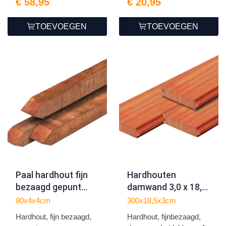
€ 58,95
€ 20,95
TOEVOEGEN
TOEVOEGEN
Paal hardhout fijn
Hardhouten
bezaagd gepunt
damwand 3,0 x 18,5
4.0x4.0x80cm
x 300 fijnbezaagd -
80x4x4cm
300x18,5x3cm
duurzaamheidsklasse
Hardhout, fijn bezaagd,
Hardhout, fijnbezaagd,
1