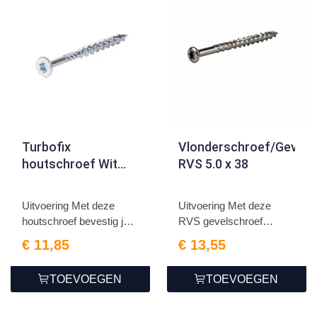
Turbofix
Vlonderschroef/Gevels
houtschroef Wit
RVS 5.0 x 38
verzinkt 5.0 x 60
Uitvoering Met deze
Uitvoering Met deze
houtschroef bevestig je
RVS gevelschroef
g...
bevestig...
€ 11,85
€ 13,55
TOEVOEGEN
TOEVOEGEN