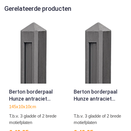
Gerelateerde producten
Berton borderpaal
Berton borderpaal
Hunze antraciet
Hunze antraciet
eindmodel 145
hoekmodel 145
145x10x10cm
T.b.v. 3 gladde of 2 brede
T.b.v. 3 gladde of 2 brede
motiefplaten
motiefplaten