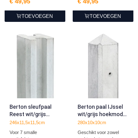
€ 49,95
€ 49,95
TOEVOEGEN
TOEVOEGEN
Berton sleufpaal
Berton paal IJssel
Reest wit/grijs
wit/grijs hoekmodel
eindmodel 246
280
246x11,5x11,5cm
280x10x10cm
Voor 7 smalle
Geschikt voor zowel